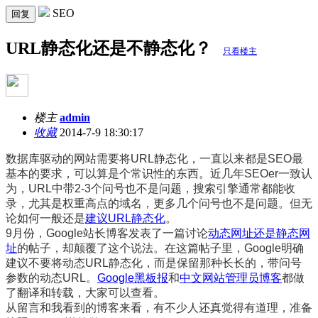
SEO
回复
URL静态化还是不静态化？
只看楼主
楼主
admin
收藏
2014-7-9 18:30:17
数据库驱动的网站需要将URL静态化，一直以来都是SEO最
基本的要求，可以算是个常识性的东西。近几年SEOer一致认
为，URL中带2-3个问号也不是问题，搜索引擎通常都能收
录，尤其是权重高点的域名，更多几个问号也不是问题。但无
论如何一般还是
建议URL静态化
。
9月份，Google站长博客发表了一篇讨论
动态网址还是静态网
址
的帖子，却颠覆了这个说法。在这篇帖子里，Google明确
建议不要将动态URL静态化，而是保留那种长长的，带问号
参数的动态URL。
Google黑板报
和
中文网站管理员博客
都做
了翻译和转载，大家可以查看。
从留言和我看到的博客来看，有不少人还真觉得有道理，准备