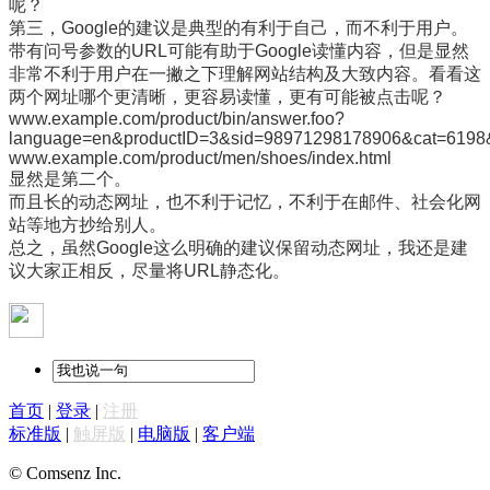
呢？
第三，Google的建议是典型的有利于自己，而不利于用户。
带有问号参数的URL可能有助于Google读懂内容，但是显然
非常不利于用户在一撇之下理解网站结构及大致内容。看看这
两个网址哪个更清晰，更容易读懂，更有可能被点击呢？
www.example.com/product/bin/answer.foo?
language=en&productID=3&sid=98971298178906&cat=619
www.example.com/product/men/shoes/index.html
显然是第二个。
而且长的动态网址，也不利于记忆，不利于在邮件、社会化网
站等地方抄给别人。
总之，虽然Google这么明确的建议保留动态网址，我还是建
议大家正相反，尽量将URL静态化。
首页
|
登录
|
注册
标准版
|
触屏版
|
电脑版
|
客户端
© Comsenz Inc.