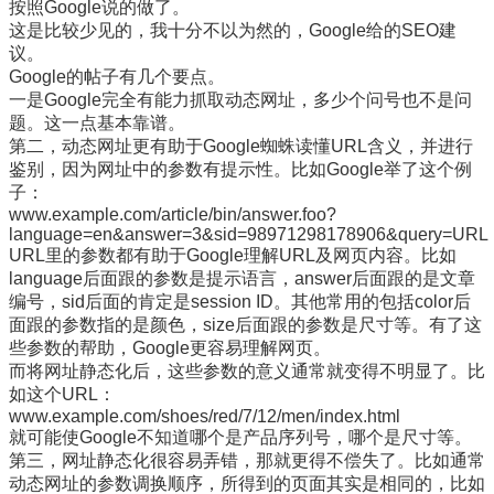
按照Google说的做了。
这是比较少见的，我十分不以为然的，Google给的SEO建
议。
Google的帖子有几个要点。
一是Google完全有能力抓取动态网址，多少个问号也不是问
题。这一点基本靠谱。
第二，动态网址更有助于Google蜘蛛读懂URL含义，并进行
鉴别，因为网址中的参数有提示性。比如Google举了这个例
子：
www.example.com/article/bin/answer.foo?
language=en&answer=3&sid=98971298178906&query=URL
URL里的参数都有助于Google理解URL及网页内容。比如
language后面跟的参数是提示语言，answer后面跟的是文章
编号，sid后面的肯定是session ID。其他常用的包括color后
面跟的参数指的是颜色，size后面跟的参数是尺寸等。有了这
些参数的帮助，Google更容易理解网页。
而将网址静态化后，这些参数的意义通常就变得不明显了。比
如这个URL：
www.example.com/shoes/red/7/12/men/index.html
就可能使Google不知道哪个是产品序列号，哪个是尺寸等。
第三，网址静态化很容易弄错，那就更得不偿失了。比如通常
动态网址的参数调换顺序，所得到的页面其实是相同的，比如